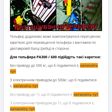
Тельфер додатково може комплектуватися пересувною
кареткою для переміщення тельфера з вантажем по
двотавровій балці (рейці) в сторони.
Для тельфера РА300 / 600 підійдуть такі каретки:
Без приводу до 500 кг, що б подивитися її,
натисніть
тут
З електричним приводом до 500кг, що б подивитися
її,
натисніть тут
Без приводу до 1т, що б подивитися її,
натисніть тут
З електричним приводом до 1т, що б подивитися її,
натисніть тут