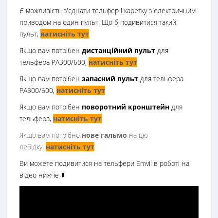
Є можливість з'єднати тельфер і каретку з електричним
приводом на один пульт. Що б подивитися такий
пульт,
натисніть тут
Якщо вам потрібен
дистанційний пульт
для
тельфера РА300/600,
натисніть тут
Якщо вам потрібен
запасний пульт
для тельфера
РА300/600,
натисніть тут
Якщо вам потрібен
поворотний кронштейн
для
тельфера,
натисніть тут
Якщо вам потрібно
нове гальмо
на цю
лебідку
,
натисніть тут
Ви можете подивитися на тельфери Emvil в роботі на
відео нижче ⬇️