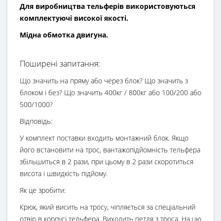
Для виробництва тельферів використовуються
комплектуючі високої якості.
Мідна обмотка двигуна.
Поширені запитання:
Що значить на пряму або через блок? Що значить з
блоком і без? Що значить 400кг / 800кг або 100/200 або
500/1000?
Відповідь:
У комплект поставки входить монтажний блок. Якщо
його встановити на трос, вантажопідйомність тельфера
збільшиться в 2 рази, при цьому в 2 рази скоротиться
висота і швидкість підйому.
Як це зробити:
Крюк, який висить на тросу, чіпляється за спеціальний
отвір в корпусі тельфера. Виходить петля з троса. На цю