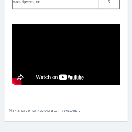
маса брутто, кг
5
Мітки:
каретка холоста для тельферів