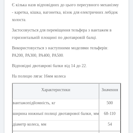
Є кілька назв відповідних до цього пересувного механізму
- каретка, кішка, вагонетка, візок для електричних лебідок
холоста.
Застосовується для переміщення тельфера з вантажем в
горизонтальній площині по двотавровій балці.
Використовується з наступними моделями тельферів:
РА200, РА300, РА400, РА500.
Відповідні двотаврові балки від 14 до 22.
На полицю лягає 16мм колеса
Характеристики
Значення
вантажопідйомність, кг
500
ширина нижньої полиці двотаврової балки, мм
68-110
діаметр колеса, мм
54