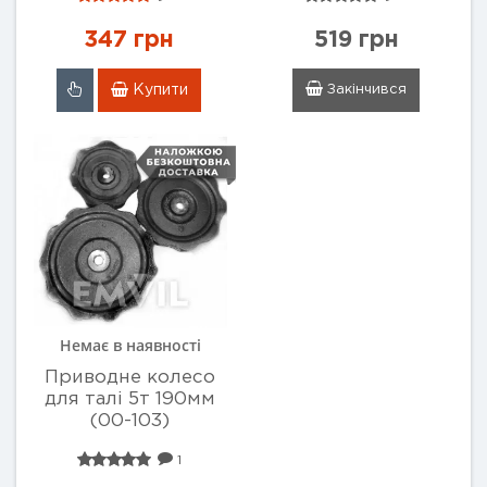
347 грн
519 грн
Купити
Закінчився
Немає в наявності
Приводне колесо
для талі 5т 190мм
(00-103)
1