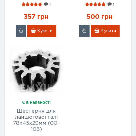
1
1
357 грн
500 грн
Купити
Купити
Є в наявності
Шестерня для
ланцюгової талі
78х45x29мм (00-
108)