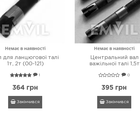
Немає в наявності
Немає в наявності
л для ланцюгової талі
Центральний вал
1т, 2т (00-121)
важільної талі 1,5т
1
0
364 грн
395 грн
Закінчився
Закінчився