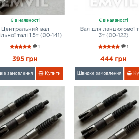
Є в наявності
Є в наявності
Центральний вал
Вал для ланцюгової т
льної талі 1,5т (00-141)
3т (00-122)
1
1
395 грн
444 грн
ке замовлення
Купити
Швидке замовлення
Ку