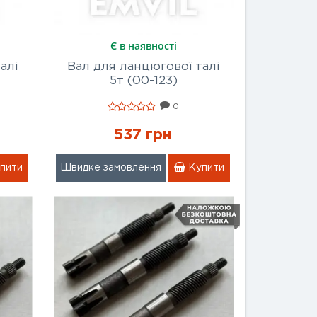
Є в наявності
алі
Вал для ланцюгової талі
5т (00-123)
0
537 грн
пити
Швидке замовлення
Купити