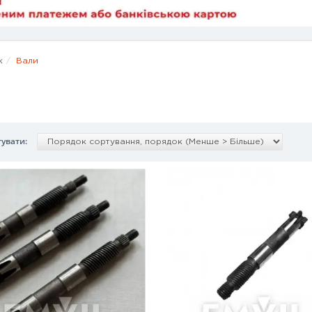
к
Вали
увати: