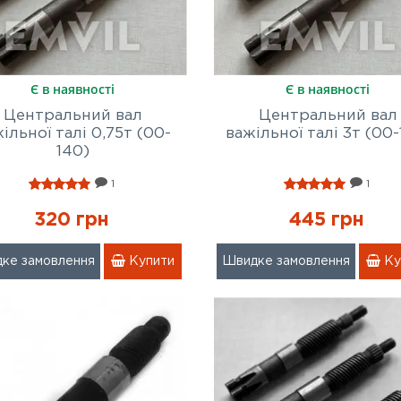
Є в наявності
Є в наявності
Центральний вал
Центральний вал
ільної талі 0,75т (00-
важільної талі 3т (00-
140)
1
1
320 грн
445 грн
ке замовлення
Купити
Швидке замовлення
Ку