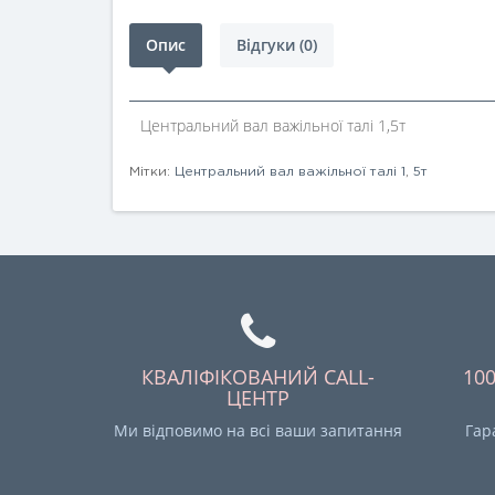
Опис
Відгуки (0)
Центральний вал важільної талі 1,5т
Мітки:
Центральний вал важільної талі 1
,
5т
КВАЛІФІКОВАНИЙ CALL-
10
ЦЕНТР
Ми відповимо на всі ваши запитання
Гар