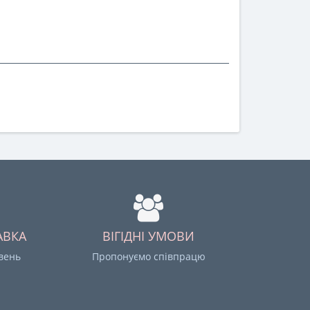
АВКА
ВІГІДНІ УМОВИ
ивень
Пропонуємо співпрацю