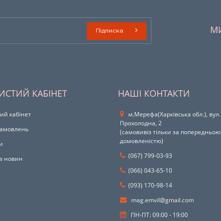
М
Підписка
ИСТИЙ КАБІНЕТ
НАШІ КОНТАКТИ
ий кабінет
м.Мерефа(Харківська обл.), вул.
Прохолодна, 2
 замовлень
(самовивіз тільки за попередньою
домовленістю)
и
(067) 799-03-93
а новин
(066) 043-65-10
(093) 170-98-14
mag.emvil@gmail.com
ПН-ПТ: 09:00 - 19:00