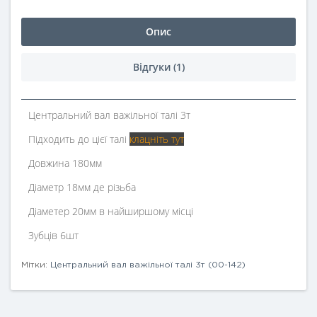
Опис
Відгуки (1)
Центральний вал важільної талі 3т
Підходить до цієї талі
клацніть тут
Довжина 180мм
Діаметр 18мм де різьба
Діаметер 20мм в найширшому місці
Зубців 6шт
Мітки:
Центральний вал важільної талі 3т (00-142)