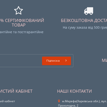
0% СЕРТИФІКОВАНИЙ
БЕЗКОШТОВНА ДОСТ
ТОВАР
На суму заказа від 500 гр
антійне та постгарантійне
М
Підписка
ИСТИЙ КАБІНЕТ
НАШІ КОНТАКТИ
ий кабінет
м.Мерефа(Харківська обл.), вул.
Прохолодна, 2