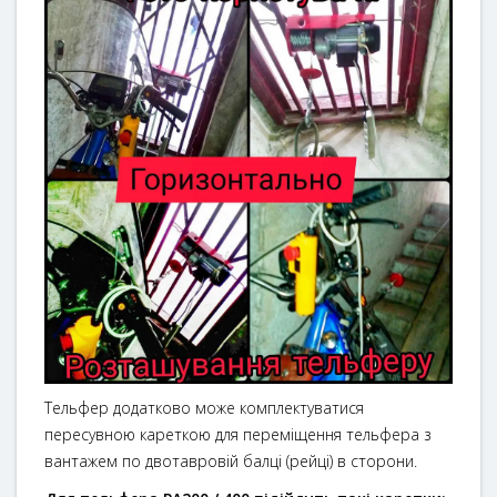
Тельфер додатково може комплектуватися
пересувною кареткою для переміщення тельфера з
вантажем по двотавровій балці (рейці) в сторони.