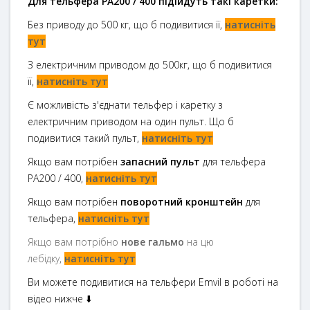
Для тельфера РА200 / 400 підійдуть такі каретки:
Без приводу до 500 кг, що б подивитися її,
натисніть
тут
З електричним приводом до 500кг, що б подивитися
її,
натисніть тут
Є можливість з'єднати тельфер і каретку з
електричним приводом на один пульт. Що б
подивитися такий пульт,
натисніть тут
Якщо вам потрібен
запасний пульт
для тельфера
РА200 / 400,
натисніть тут
Якщо вам потрібен
поворотний кронштейн
для
тельфера,
натисніть тут
Якщо вам потрібно
нове гальмо
на цю
лебідку
,
натисніть тут
Ви можете подивитися на тельфери Emvil в роботі на
відео нижче ⬇️