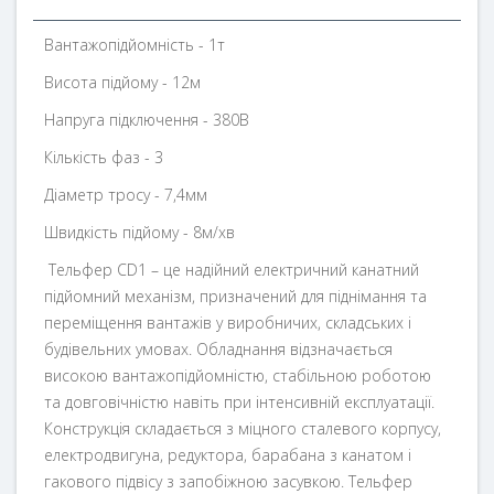
Вантажопідйомність - 1т
Висота підйому - 12м
Напруга підключення - 380В
Кількість фаз - 3
Діаметр тросу - 7,4мм
Швидкість підйому - 8м/хв
Тельфер CD1 – це надійний електричний канатний
підйомний механізм, призначений для піднімання та
переміщення вантажів у виробничих, складських і
будівельних умовах. Обладнання відзначається
високою вантажопідйомністю, стабільною роботою
та довговічністю навіть при інтенсивній експлуатації.
Конструкція складається з міцного сталевого корпусу,
електродвигуна, редуктора, барабана з канатом і
гакового підвісу з запобіжною засувкою. Тельфер