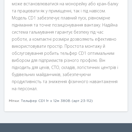
може встановлюватися на монорейку або кран-балку
та працювати як у приміщенні, так і під навісом.
Модель CD1 забезпечує плавний пуск, рівномірне
піднімання та точне позиціонування вантажу. Надійна
система гальмування гарантує безпеку під час
роботи, а компактні розміри дозволяють ефективно
використовувати простір. Простота монтажу й
обслуговування робить тельфер CD1 оптимальним
вибором для підприємств різного профілю. Він
підходить для цехів, СТО, складів, логістичних центрів і
будівельних майданчиків, забезпечуючи
продуктивність та зниження фізичного навантаження
на персонал.
Мітки:
Тельфер CD1 1т х 12м 380В (арт.23-112)