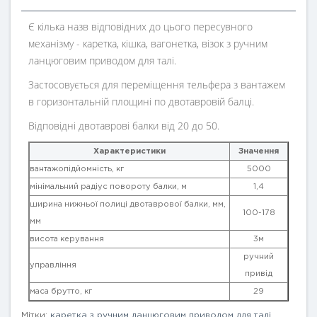
Є кілька назв відповідних до цього пересувного
механізму - каретка, кішка, вагонетка, візок з ручним
ланцюговим приводом для талі.
Застосовується для переміщення тельфера з вантажем
в горизонтальній площині по двотавровій балці.
Відповідні двотаврові балки від 20 до 50.
Характеристики
Значення
вантажопідйомність, кг
5000
мінімальний радіус повороту балки, м
1,4
ширина нижньої полиці двотаврової балки, мм,
100-178
мм
висота керування
3м
ручний
управління
привід
маса брутто, кг
29
Мітки:
каретка з ручним ланцюговим приводом для талі