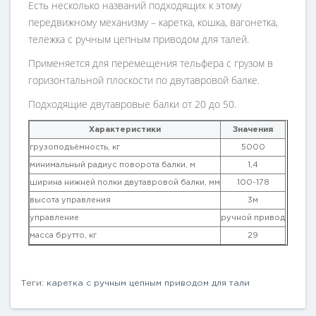
Есть несколько названий подходящих к этому
передвижному механизму – каретка, кошка, вагонетка,
тележка с ручным цепным приводом для талей.
Применяется для перемещения тельфера с грузом в
горизонтальной плоскости по двутавровой балке.
Подходящие двутавровые балки от 20 до 50.
Характеристики
Значения
грузоподъёмность, кг
5000
минимальный радиус поворота балки, м
1,4
ширина нижней полки двутавровой балки, мм
100-178
высота управления
3м
управление
ручной привод
масса брутто, кг
29
Теги:
каретка с ручным цепным приводом для тали