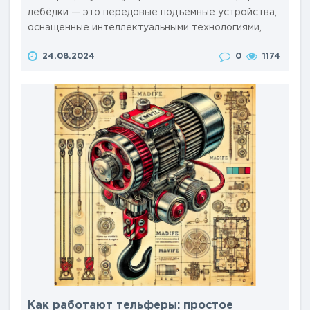
лебёдки — это передовые подъемные устройства,
оснащенные интеллектуальными технологиями,
такими как Интернет вещей (IoT), искусственный
24.08.2024
0
1174
интеллект (AI) и автоматизированные системы
управления. Эти устройства способны
самостоятельно собирать и анализировать данные
о своей работе (контроль состояния,
предсказывание неисправностей), обеспечивая о..
Как работают тельферы: простое