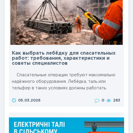
Как выбрать лебёдку для спасательных
работ: требования, характеристики и
советы специалистов
Спасательные операции требуют максимально
надёжного оборудования. Лебёдка, таль или
тельфер в таких условиях должны работать
стабильно, выдерживать нагрузки и обеспечивать
05.03.2026
0
283
безопасность персонала. Ошибка при выборе
грузоподъёмного оборудования может привести к
срыву операции или травмам, поэтому важно
учитывать конструкцию, технические
характеристики и условия эксплуатации. &..