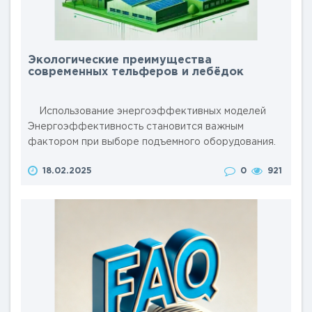
Экологические преимущества
современных тельферов и лебёдок
Использование энергоэффективных моделей
Энергоэффективность становится важным
фактором при выборе подъемного оборудования.
Современные тельферы и лебёдки производятся с
18.02.2025
0
921
использованием передовых технологий,
позволяющих достичь необходимых показателей
при этом значительно сократить потребление
электроэнергии. Это достигается за счет
использования инверторных приводов, энергосб..