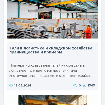
Тали в логистике и складском хозяйстве:
преимущества и примеры
Примеры использования талей на складах и в
логистике Тали являются незаменимыми
инструментами в логистике и складском хозяйстве,
обеспечивая подъём и перемещение грузов с
18.06.2024
0
1343
минимальными усилиями. Их использование
значительно упрощает и ускоряет работу на
складах и в логистических центрах. Рассмотрим
несколько примеров использования талей на