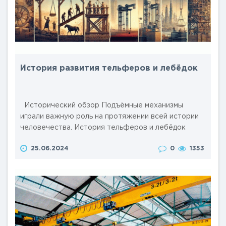
История развития тельферов и лебёдок
Исторический обзор Подъёмные механизмы
играли важную роль на протяжении всей истории
человечества. История тельферов и лебёдок
начинается с древнейших времён и насчитывает
25.06.2024
0
1353
несколько тысячелетий. Первые упоминания об
устройствах для подъёма грузов появились ещё в
Древнем Египте и Месопотамии. Эти простейшие
механизмы, состоявшие из верёвок и деревянных
рычагов, использовались для строи..