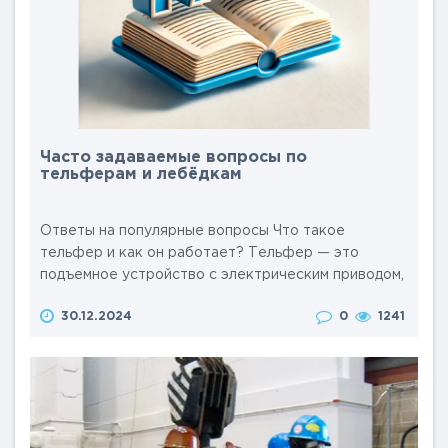
Часто задаваемые вопросы по
тельферам и лебёдкам
Ответы на популярные вопросы Что такое
тельфер и как он работает? Тельфер — это
подъемное устройство с электрическим приводом,
предназначенное для подъема и перемещения
30.12.2024
0
1241
грузов. Оно включает электродвигатель, редуктор,
барабан или цепной механизм и систему
управления. Электродвигатель приводит в
действие редуктор, который передает усилие на
подъемный механизм (подробнее в статье по ссы..