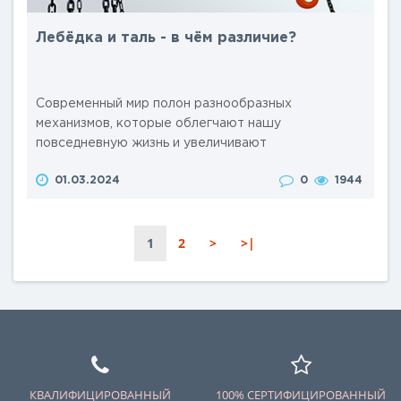
Лебёдка и таль - в чём различие?
Современный мир полон разнообразных
механизмов, которые облегчают нашу
повседневную жизнь и увеличивают
производительность труда. Неотъемлемой частью
01.03.2024
0
1944
этого мира являются грузоподъемные устройства.
История этих механизмов уходит корнями в
глубокое прошлое: первые лебедки
1
2
>
>|
использовались еще в древности, и с тех пор они
претерпели значительные изменения и
усовершенствования. Сегодняшние тали и лебедк..
КВАЛИФИЦИРОВАННЫЙ
100% СЕРТИФИЦИРОВАННЫЙ