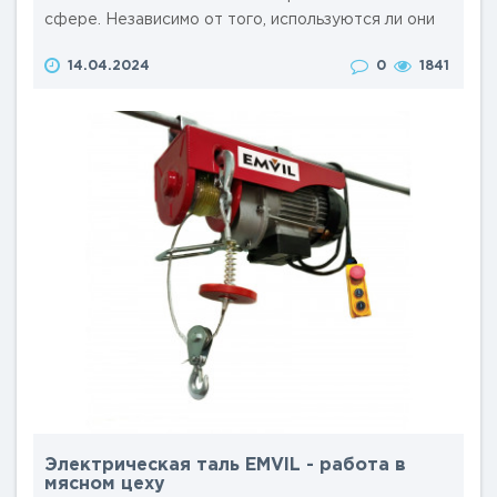
сфере. Независимо от того, используются ли они
на строительных площадках, в складских
14.04.2024
0
1841
помещениях или на производственных участках,
соблюдение правил и рекомендаций по безопасной
эксплуатации является базой предотвращения
травм у работников, несчастных случаев или
аварийных ситуаций и преждеврем..
Электрическая таль EMVIL - работа в
мясном цеху