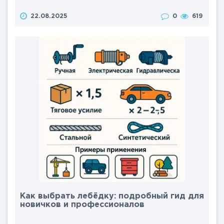
автосервисах, мастерских, на складах, в сельском
22.08.2025
0
619
хозяйстве и в быту. Однако вокруг них существует
множество заблуждений, которые порождают
сомнения у новичков и скептически настроенных
покупателей. В этой статье мы развенчаем 10
популярных мифов о лебёдках,..
Как выбрать лебёдку: подробный гид для
новичков и профессионалов