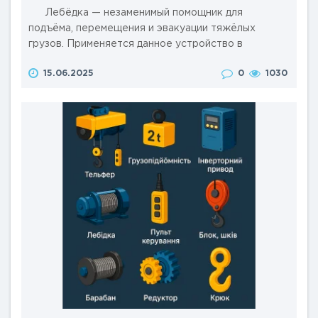
Лебёдка — незаменимый помощник для
подъёма, перемещения и эвакуации тяжёлых
грузов. Применяется данное устройство в
строительстве, эвакуации транспорта, на охоте, в
15.06.2025
0
1030
сельском хозяйстве и даже в быту. Но как выбрать
лебёдку, чтобы она идеально подходила именно
под ваши задачи и долго служила? В этой статье
разберём основные критерии выбора и дадим
практические советы. ..