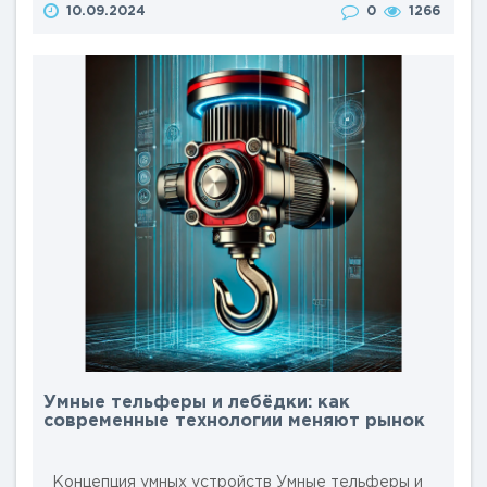
10.09.2024
0
1266
упрощает и ускоряет строительные работы.
Рассмотрим несколько конкретных примеров
использования лебёдок в строительной индустрии:
1. Подъем строительных материалов Лебёдки
используются для подъема и перемеще..
Умные тельферы и лебёдки: как
современные технологии меняют рынок
Концепция умных устройств Умные тельферы и