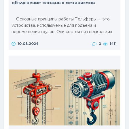
объяснение сложных механизмов
Основные принципы работы Тельферы — это
устройства, используемые для подъема и
перемещения грузов. Они состоят из нескольких
ключевых компонентов: двигателя, редуктора,
10.08.2024
0
1411
барабана или цепного механизма и системы
управления. Принцип работы тельфера основан на
преобразовании электрической энергии в
механическую для подъема и перемещения грузов.
..