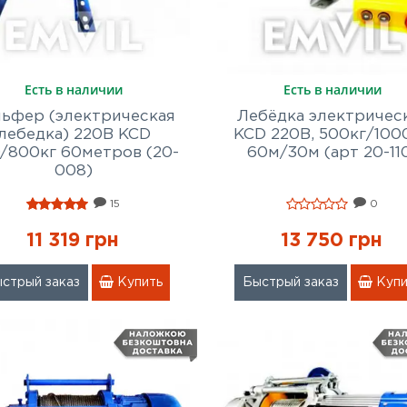
Есть в наличии
Есть в наличии
льфер (электрическая
Лебёдка электричес
лебедка) 220В KCD
KCD 220В, 500кг/1000
/800кг 60метров (20-
60м/30м (арт 20-11
008)
15
0
11 319 грн
13 750 грн
стрый заказ
Купить
Быстрый заказ
Купи