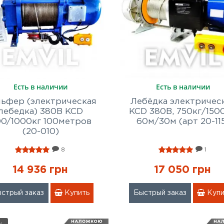
Есть в наличии
Есть в наличии
льфер (электрическая
Лебёдка электричес
лебедка) 380В KCD
KCD 380В, 750кг/1500
00/1000кг 100метров
60м/30м (арт 20-11
(20-010)
8
1
14 936 грн
17 050 грн
стрый заказ
Купить
Быстрый заказ
Купи