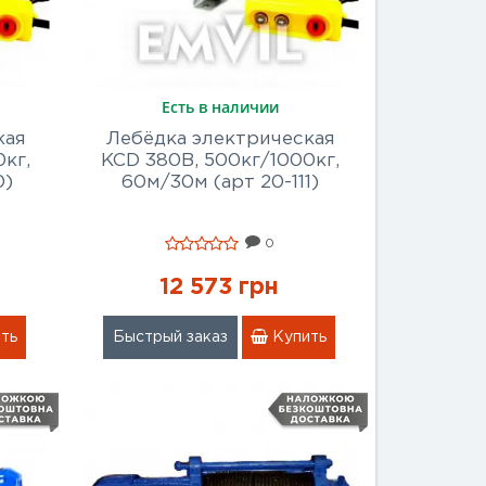
Есть в наличии
кая
Лебёдка электрическая
кг,
KCD 380В, 500кг/1000кг,
0)
60м/30м (арт 20-111)
0
12 573 грн
ть
Быстрый заказ
Купить