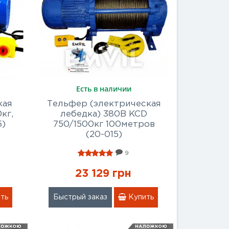
Есть в наличии
кая
Тельфер (электрическая
кг,
лебедка) 380В KCD
5)
750/1500кг 100метров
(20-015)
9
23 129 грн
ть
Быстрый заказ
Купить