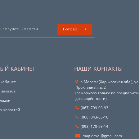
Готово
ЫЙ КАБИНЕТ
НАШИ КОНТАКТЫ
 кабинет
г. Мерефа(Харьковская обл.), ул
Прохладная, д. 2
 заказов
(самовывоз только по предварит
договорённости)
ладки
(067) 799-03-93
а новостей
(066) 043-65-10
(093) 170-98-14
mag.emvil@gmail.com