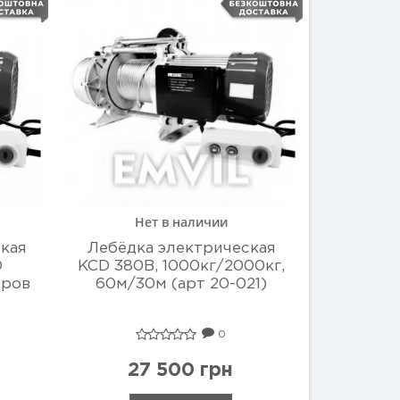
Нет в наличии
кая
Лебёдка электрическая
D
KCD 380В, 1000кг/2000кг,
тров
60м/30м (арт 20-021)
0
27 500 грн