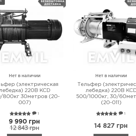
%
Нет в наличии
Нет в наличии
льфер (электрическая
Тельфер (электричес
лебедка) 220В KCD
лебедка) 220В KC
/800кг 30метров (20-
500/1000кг, 30/60ме
007)
(20-011)
1
1
9 990 грн
14 827 грн
12 843 грн