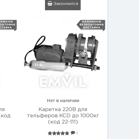
Закончился
Нет в наличии
ля
Каретка 220В для
(код
тельферов KCD до 1000кг
(код 22-111)
1