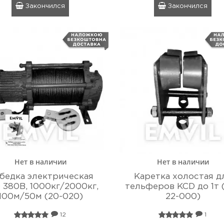
Закончился
Закончился
Нет в наличии
Нет в наличии
бедка электрическая
Каретка холостая д
 380В, 1000кг/2000кг,
тельферов KCD до 1т 
100м/50м (20-020)
22-000)
12
1