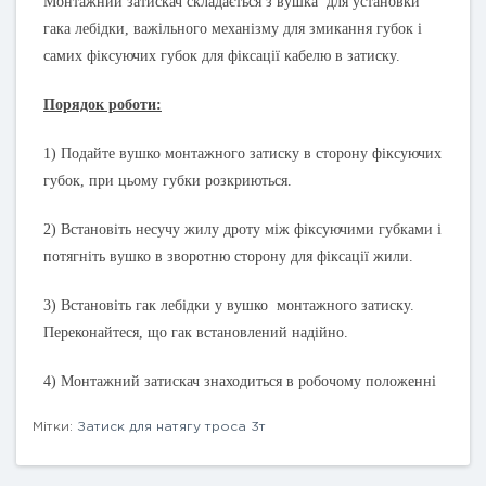
Монтажний затискач складається з вушка для установки
гака лебідки, важільного механізму для змикання губок і
самих фіксуючих губок для фіксації кабелю в затиску.
Порядок роботи:
1) Подайте вушко монтажного затиску в сторону фіксуючих
губок, при цьому губки розкриються.
2) Встановіть несучу жилу дроту між фіксуючими губками і
потягніть вушко в зворотню сторону для фіксації жили.
3) Встановіть гак лебідки у вушко монтажного затиску.
Переконайтеся, що гак встановлений надійно.
4) Монтажний затискач знаходиться в робочому положенні
Мітки:
Затиск для натягу троса 3т