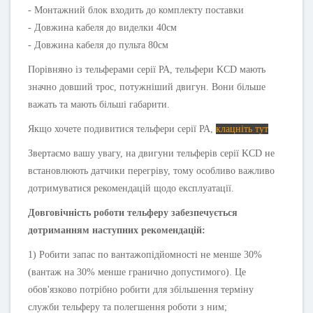
- Монтажний блок входить до комплекту поставки
- Довжина кабеля до виделки 40см
- Довжина кабеля до пульта 80см
Порівняно із тельферами серії РА, тельфери KCD мають
значно довший трос, потужніший двигун. Вони більше
важать та мають більші габарити.
Якщо хочете подивитися тельфери серії РА,
клацніть тут
Звертаємо вашу увагу, на двигуни тельферів серії KCD не
встановлюють датчики перегріву, тому особливо важливо
дотримуватися рекомендацій щодо експлуатації.
Довговічність роботи тельферу забезпечується
дотриманням наступних рекомендацій:
1) Робити запас по вантажопідйомності не менше 30%
(вантаж на 30% менше гранично допустимого). Це
обов'язково потрібно робити для збільшення терміну
служби тельферу та полегшення роботи з ним;