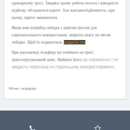
одинарному тросі. Завдяки цьому робоча висота і швидкість
підйому збільшиться вдвічі. Але вантажопідйомність, при
цьому, вдвічі зменшиться.
Якщо вам потрібна лебідка з довгим тросом для
горизонтального використання, зверніть увагу на тягові
лебідки. Щоб їх подивитися,
клацніть тут
.
При распоковці тельферу ви побачите на тросі
Це нормально і не
транспортувальний цвях. Вийміть його.
завдасть перешкод на подальшому використовуванні.
Мітки:
тельфер