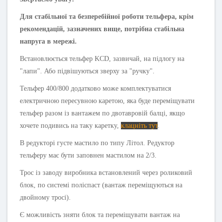
Для стабільної та безперебійної роботи тельфера, крім
рекомендацій, зазначених вище, потрібна стабільна
напруга в мережі.
Встановлюється тельфер
KCD, зазвичай, на підлогу на
"лапи". Або підвішуються зверху за "ручку".
Тельфер 400/800 додатково може комплектуватися
електричною пересувною каретою, яка буде переміщувати
тельфер разом із вантажем по двотавровій балці, якщо
хочете подивись на таку каретку,
клацніть тут
.
В редукторі густе мастило по типу Літол. Редуктор
тельферу має бути заповнен мастилом на 2/3.
Трос із заводу виробника встановлений через роликовий
блок, по системі поліспаст (вантаж переміщуються на
двойному тросі).
Є можливість зняти блок та переміщувати вантаж на