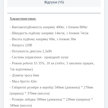
Відгуки (15)
Характеристики:
- Вантажопідйомність напряму 400кг, з блоком 800кг
- Швидкість підйому напряму 14м/хв, з блоком 7м/хв
- Висота підйому напряму 60м, з блоком 30м
- Напруга 220В
- Потужність двигуна 2,2кВт
- Система управління - провідний пульт
- Режим роботи S3 35%, 10 хв (тобто, 3 хвилини працює,
7хв відпочиває)
- Діаметр троса 6мм
- Маса брутто 42кг
- Габаритні розміри в коробці 540мм (довжина) * 270мм
(ширина) * 370мм (висота)
- Розміри лебідки 500мм (довжина) * 230мм (ширина) *
340мм (висота)