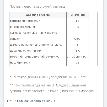
Поставляється в картонній упаковці.
Характеристики
Значення
вантажопідйомність, т
1,5
висота підйому, м
12
кіл-ть вантажопідйомних ланцюгів
1
ланцюг
G80*
діаметр вантажопідйомного ланцюга, мм
8
довжина рукоятки, мм
410
робочий температурний режим, ℃
от -20 до +40**
маса брутто, кг
26
*Вантажопідйомний ланцюг підвищеної міцності.
** При температурі нижче 0 ℃ буде збільшення
зусилля прикладеного на важіль, пов'язане з морозом.
Мітки:
таль ланцюгова важільна