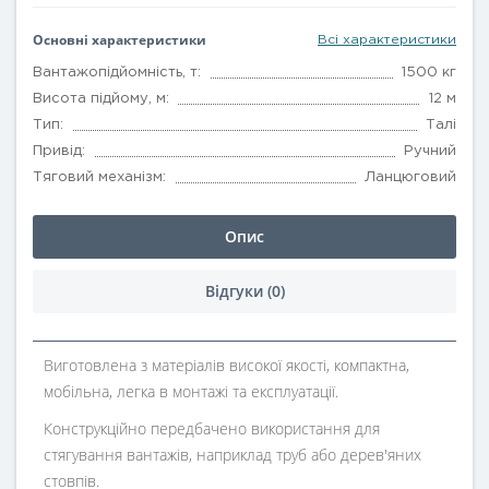
Основні характеристики
Всі характеристики
Вантажопідйомність, т:
1500 кг
Висота підйому, м:
12 м
Тип:
Талі
Привід:
Ручний
Тяговий механізм:
Ланцюговий
Опис
Відгуки (0)
Виготовлена з матеріалів високої якості, компактна,
мобільна, легка в монтажі та експлуатації.
Конструкційно передбачено використання для
стягування вантажів, наприклад труб або дерев'яних
стовпів.