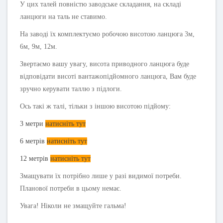
У цих талей повністю заводське складання, на складі
ланцюги на таль не ставимо.
На заводі їх комплектуємо робочою висотою ланцюга 3м,
6м, 9м, 12м.
Звертаємо вашу увагу, висота приводного ланцюга буде
відповідати висоті вантажопідйомного ланцюга, Вам буде
зручно керувати таллю з підлоги.
Ось такі ж талі, тільки з іншою висотою підйому:
3 метри
натисніть тут
6 метрів
натисніть тут
12 метрів
натисніть тут
Змащувати їх потрібно лише у разі видимої потреби.
Планової потреби в цьому немає.
Увага! Ніколи не змащуйте гальма!