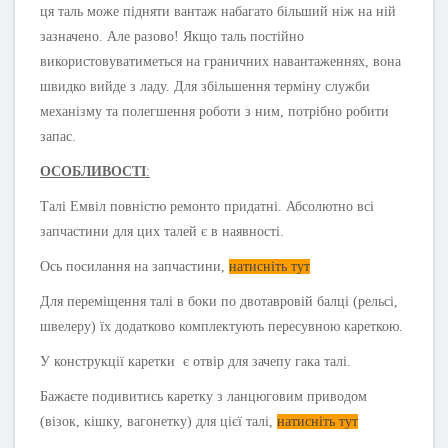
ця таль може підняти вантаж набагато більший ніж на ній
зазначено. Але разово! Якщо таль постійно
використовуватиметься на граничних навантаженнях, вона
швидко вийде з ладу. Для збільшення терміну служби
механізму та полегшення роботи з ним, потрібно робити
запас.
ОСОБЛИВОСТІ
:
Талі Емвіл повністю ремонто придатні.
Абсолютно всі
запчастини для цих талей є в наявності.
Ось посилання на запчастини,
натисніть тут
Для переміщення талі в боки по двотавровій балці (рельсі,
швелеру) їх додатково комплектують пересувною кареткою.
У конструкції каретки є отвір для зачепу гака талі.
Бажаєте подивитись каретку з ланцюговим приводом
(візок, кішку, вагонетку) для цієї талі,
натисніть тут