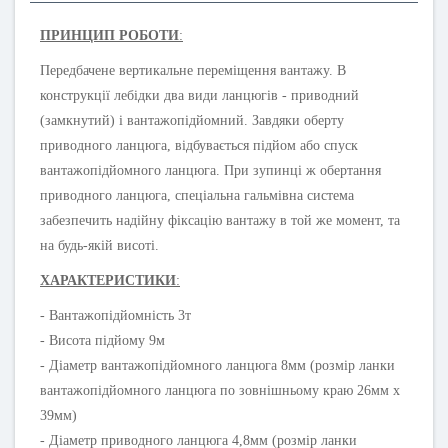
ПРИНЦИП РОБОТИ
:
Передбачене вертикальне переміщення вантажу. В
конструкції лебідки два види ланцюгів - приводний
(замкнутий) і вантажопідйомний. Завдяки оберту
приводного ланцюга, відбувається підйом або спуск
вантажопідйомного ланцюга. При зупинці ж обертання
приводного ланцюга, спеціальна гальмівна система
забезпечить надійну фіксацію вантажу в той же момент, та
на будь-якій висоті.
ХАРАКТЕРИСТИКИ
:
- Вантажопідйомність 3т
- Висота підйому 9м
- Діаметр вантажопідйомного ланцюга 8мм (розмір ланки
вантажопідйомного ланцюга по зовнішньому краю 26мм х
39мм)
- Діаметр приводного ланцюга 4,8мм (розмір ланки