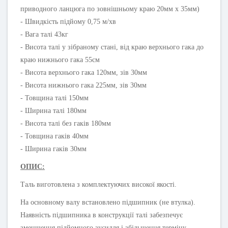
приводного ланцюга по зовнішньому краю 20мм х 35мм)
- Швидкість підйому 0,75 м/хв
- Вага талі 43кг
- Висота талі у зібраному стані, від краю верхнього гака до
краю нижнього гака 55см
- Висота верхнього гака 120мм, зів 30мм
- Висота нижнього гака 225мм, зів 30мм
- Товщина талі 150мм
- Ширина талі 180мм
- Висота талі без гаків 180мм
- Товщина гаків 40мм
- Ширина гаків 30мм
ОПИС:
Таль виготовлена з комплектуючих високої якості.
На основному валу встановлено підшипник (не втулка).
Наявність підшипника в конструкції талі забезпечує
зменшення підйомного зусилля і збільшення терміну