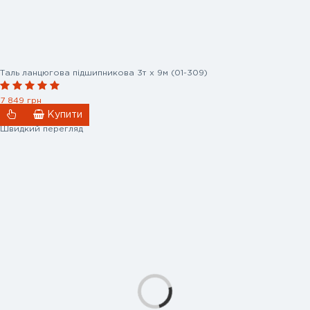
Таль ланцюгова підшипникова 3т х 9м (01-309)
7 849 грн
Купити
Швидкий перегляд