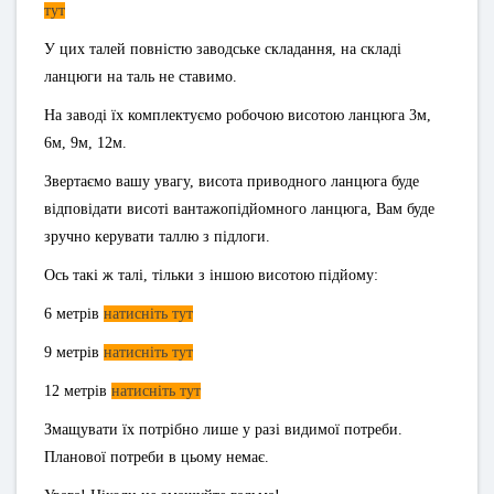
тут
У цих талей повністю заводське складання, на складі
ланцюги на таль не ставимо.
На заводі їх комплектуємо робочою висотою ланцюга 3м,
6м, 9м, 12м.
Звертаємо вашу увагу, висота приводного ланцюга буде
відповідати висоті вантажопідйомного ланцюга, Вам буде
зручно керувати таллю з підлоги.
Ось такі ж талі, тільки з іншою висотою підйому:
6 метрів
натисніть тут
9 метрів
натисніть тут
12 метрів
натисніть тут
Змащувати їх потрібно лише у разі видимої потреби.
Планової потреби в цьому немає.