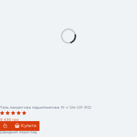
Таль ланцюгова підшипникова 3т х 12м (01-312)
9 436 грн
Купити
Швидкий перегляд