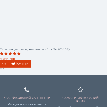
Таль ланцюгова підшипникова 1т х 9м (01-109)
4 044 грн
Купити
-->
КВАЛІФІКОВАНИЙ CALL-ЦЕНТР
100% СЕРТИФІКОВАНИЙ
ТОВАР
Ми відповимо на всі ваши