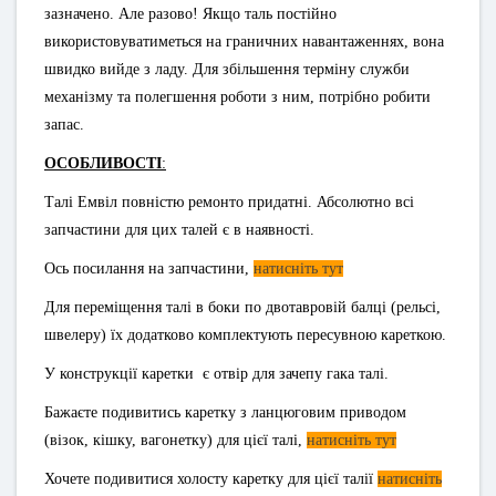
зазначено. Але разово! Якщо таль постійно
використовуватиметься на граничних навантаженнях, вона
швидко вийде з ладу. Для збільшення терміну служби
механізму та полегшення роботи з ним, потрібно робити
запас.
ОСОБЛИВОСТІ
:
Талі Емвіл повністю ремонто придатні.
Абсолютно всі
запчастини для цих талей є в наявності.
Ось посилання на запчастини,
натисніть тут
Для переміщення талі в боки по двотавровій балці (рельсі,
швелеру) їх додатково комплектують пересувною кареткою.
У конструкції каретки є отвір для зачепу гака талі.
Бажаєте подивитись каретку з ланцюговим приводом
(візок, кішку, вагонетку) для цієї талі,
натисніть тут
Хочете подивитися холосту каретку для цієї талії
натисніть