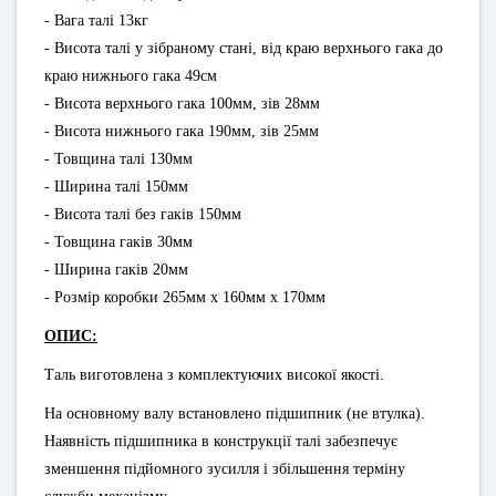
- Вага талі 13кг
- Висота талі у зібраному стані, від краю верхнього гака до
краю нижнього гака 49см
- Висота верхнього гака 100мм, зів 28мм
- Висота нижнього гака 190мм, зів 25мм
- Товщина талі 130мм
- Ширина талі 150мм
- Висота талі без гаків 150мм
- Товщина гаків 30мм
- Ширина гаків 20мм
- Розмір коробки 265мм х 160мм х 170мм
ОПИС:
Таль виготовлена з комплектуючих високої якості.
На основному валу встановлено підшипник (не втулка).
Наявність підшипника в конструкції талі забезпечує
зменшення підйомного зусилля і збільшення терміну