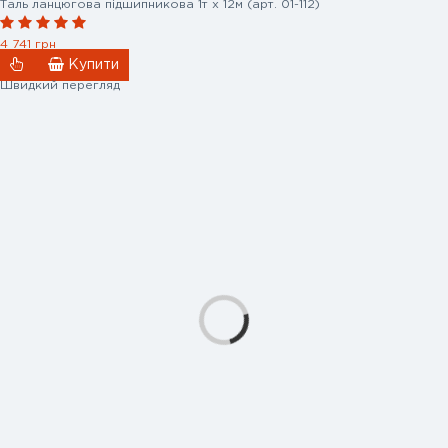
Таль ланцюгова підшипникова 1т х 12м (арт. 01-112)
4 741 грн
Купити
Швидкий перегляд