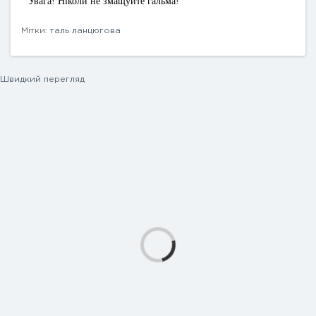
Увага! Ніколи не змащуйте гальма!
Мітки:
таль ланцюгова
Швидкий перегляд