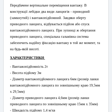
Передбачене вертикальне переміщення вантажу. В
конструкції лебідки два види ланцюгів - приводний
(замкнутий) і вантажопідйомний. Завдяки оберту
приводного ланцюга, відбувається підйом або спуск
вантажопідйомного ланцюга. При зупинці ж обертання
приводного ланцюга, спеціальна гальмівна система
забезпечить надійну фіксацію вантажу в той же момент, та
на будь-якій висоті.
ХАРАКТЕРИСТИКИ
:
- Вантажопідйомність 2т
- Висота підйому 3м
- Діаметр вантажопідйомного ланцюга 6мм (розмір ланки
вантажопідйомного ланцюга по зовнішньому краю 19,5мм
х 29,5мм)
- Діаметр приводного ланцюга 4,6мм (розмір ланки
приводного ланцюга по зовнішньому краю 15мм х 35мм)
- Швидкість підйому 1,4 м/хв