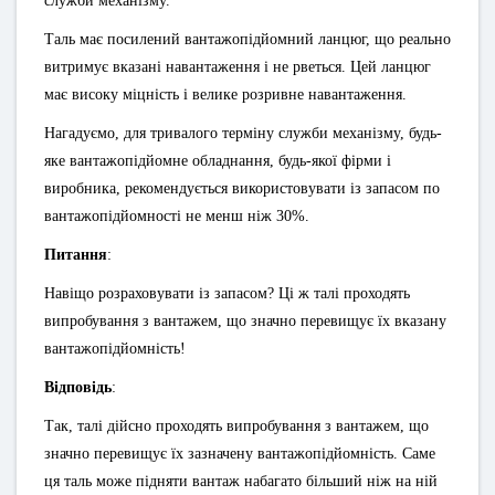
служби механізму.
Таль має посилений вантажопідйомний ланцюг, що реально
витримує вказані навантаження і не рветься. Цей ланцюг
має високу міцність і велике розривне навантаження.
Нагадуємо, для тривалого терміну служби механізму, будь-
яке вантажопідйомне обладнання, будь-якої фірми і
виробника, рекомендується використовувати із запасом по
вантажопідйомності не менш ніж 30%.
Питання
:
Навіщо розраховувати із запасом? Ці ж талі проходять
випробування з вантажем, що значно перевищує їх вказану
вантажопідйомність!
Відповідь
:
Так, талі дійсно проходять випробування з вантажем, що
значно перевищує їх зазначену вантажопідйомність. Саме
ця таль може підняти вантаж набагато більший ніж на ній