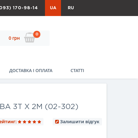
093) 170-98-14
UA
RU
0
0 грн
ДОСТАВКА І ОПЛАТА
СТАТТІ
А 3Т Х 2М (02-302)
ейтинг:
Залишити відгук