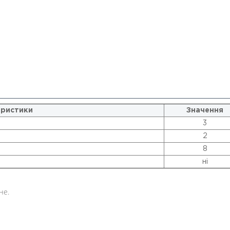
ристики
Значення
3
2
8
ні
не.