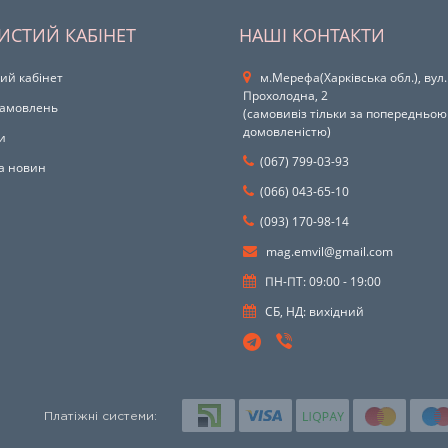
ИСТИЙ КАБІНЕТ
НАШІ КОНТАКТИ
ий кабінет
м.Мерефа(Харківська обл.), вул.
Прохолодна, 2
 замовлень
(самовивіз тільки за попередньою
домовленістю)
и
(067) 799-03-93
а новин
(066) 043-65-10
(093) 170-98-14
mag.emvil@gmail.com
ПН-ПТ: 09:00 - 19:00
СБ, НД: вихідний
Платіжні системи: