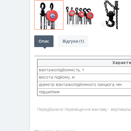
Опис
Відгуки (1)
Характе
вантажопідйомність, т
висота підйому, м
діаметр вантажопідйомного ланцюга, мм
підшипник
Передбачене переміщення вантажу - вертикаль