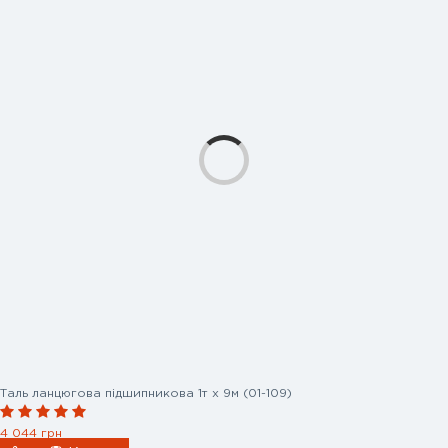
Таль ланцюгова підшипникова 1т х 9м (01-109)
4 044 грн