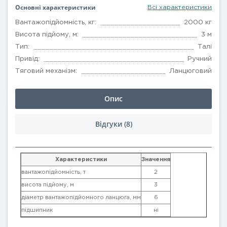
Основні характеристики
Всі характеристики
Вантажопідйомність, кг:
2000 кг
Висота підйому, м:
3 м
Тип:
Талі
Привід:
Ручний
Тяговий механізм:
Ланцюговий
Опис
Відгуки (8)
Характеристики
Значення
вантажопідйомність, т
2
висота підйому, м
3
діаметр вантажопідйомного ланцюга, мм
6
підшипник
ні