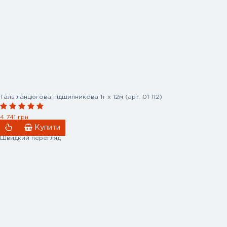
Таль ланцюгова підшипникова 1т х 12м (арт. 01-112)
4 741 грн
Купити
Швидкий перегляд