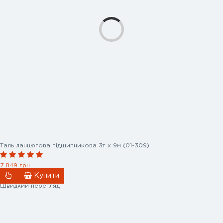
Таль ланцюгова підшипникова 3т х 9м (01-309)
7 849 грн
Купити
Швидкий перегляд