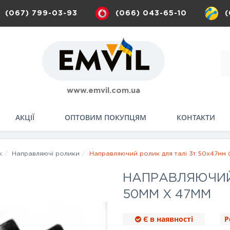
(067) 799-03-93
(066) 043-65-10
(
www.emvil.com.ua
АКЦІЇ
ОПТОВИМ ПОКУПЦЯМ
КОНТАКТИ
к
Направляючі ролики
Направляючий ролик для талі 3т 50x47мм 
НАПРАВЛЯЮЧИЙ 
50ММ Х 47ММ
Є в наявності
Р