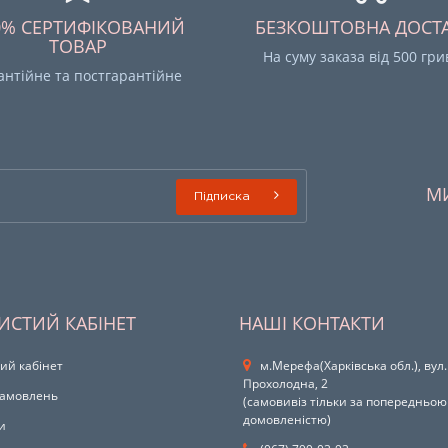
0% СЕРТИФІКОВАНИЙ
БЕЗКОШТОВНА ДОСТ
ТОВАР
На суму заказа від 500 гр
антійне та постгарантійне
М
Підписка
ИСТИЙ КАБІНЕТ
НАШІ КОНТАКТИ
ий кабінет
м.Мерефа(Харківська обл.), вул.
Прохолодна, 2
 замовлень
(самовивіз тільки за попередньою
домовленістю)
и