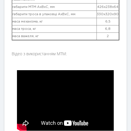
габарити МТМ AxBxC, мм
426x238x64
габарити троса в упаковці AxBxC, мм
330x320x90
маса механізма, кг
6,5
маса троса, кг
6,8
маса важеля, кг
2
Відео з використанням МТМ: