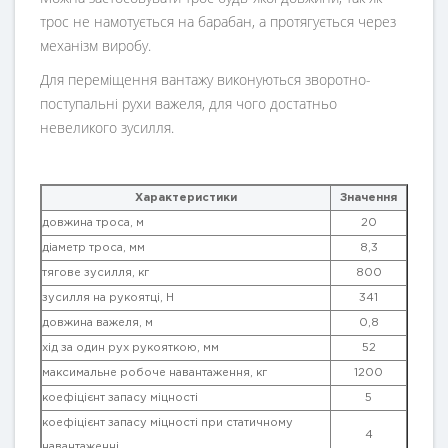
трос не намотується на барабан, а протягується через
механізм виробу.
Для переміщення вантажу виконуються зворотно-
поступальні рухи важеля, для чого достатньо
невеликого зусилля.
Характеристики
Значення
довжина троса, м
20
діаметр троса, мм
8,3
тягове зусилля, кг
800
зусилля на рукоятці, H
341
довжина важеля, м
0,8
хід за один рух рукояткою, мм
52
максимальне робоче навантаження, кг
1200
коефіцієнт запасу міцності
5
коефіцієнт запасу міцності при статичному
4
навантаженні