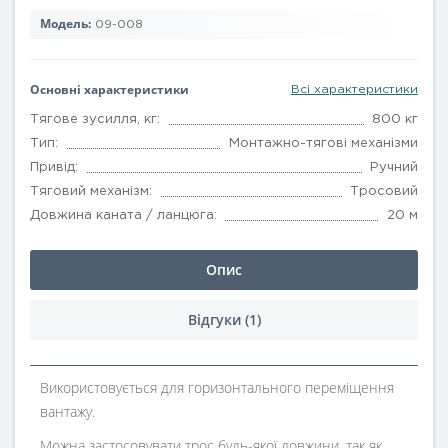
Модель:
09-008
Основні характеристики
Всі характеристики
Тягове зусилля, кг:
800 кг
Тип:
Монтажно-тягові механізми
Привід:
Ручний
Тяговий механізм:
Тросовий
Довжина каната / ланцюга:
20 м
Опис
Відгуки (1)
Використовується для горизонтального переміщення
вантажу.
Можна застосовувати трос будь-якої довжини, так як