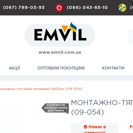
(067) 799-03-93
(066) 043-65-10
(
www.emvil.com.ua
АКЦІЇ
ОПТОВИМ ПОКУПЦЯМ
КОНТАКТИ
нтажно-тяговий механізм 5400кг (09-054)
МОНТАЖНО-ТЯГ
(09-054)
Немає в
Р
наявності