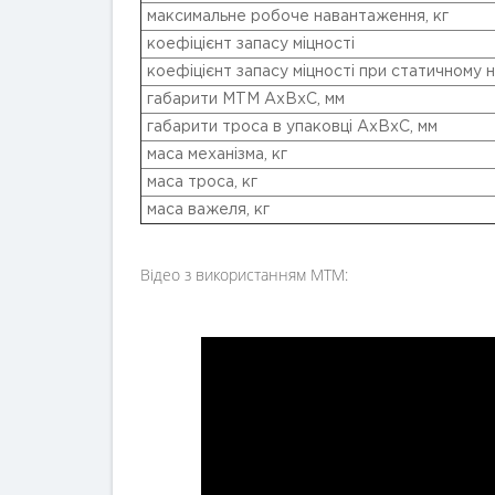
максимальне робоче навантаження, кг
коефіцієнт запасу міцності
коефіцієнт запасу міцності при статичному 
габарити МТМ AxBxC, мм
габарити троса в упаковці AxBxC, мм
маса механізма, кг
маса троса, кг
маса важеля, кг
Відео з використанням МТМ: