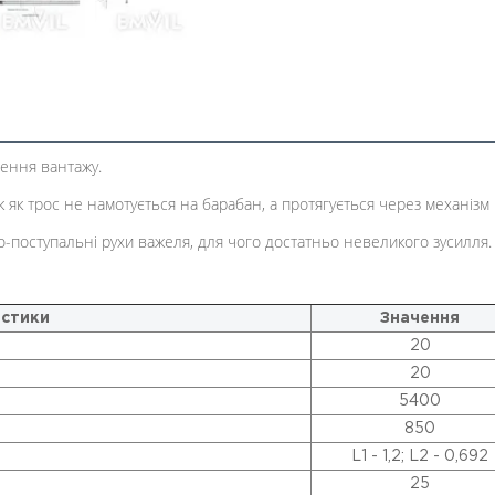
ення вантажу.
 як трос не намотується на барабан, а протягується через механізм
поступальні рухи важеля, для чого достатньо невеликого зусилля
стики
Значення
20
20
5400
850
L1 - 1,2; L2 - 0,692
25