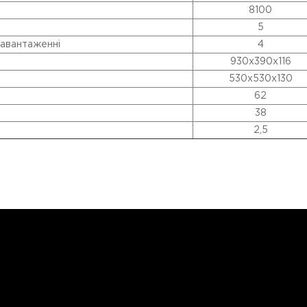
8100
5
навантаженні
4
930x390x116
530x530x130
62
38
2,5