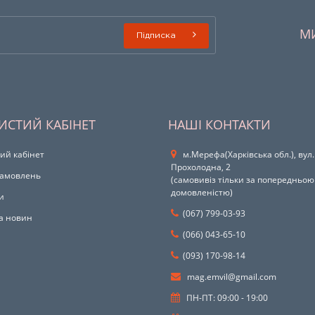
М
Підписка
ИСТИЙ КАБІНЕТ
НАШІ КОНТАКТИ
ий кабінет
м.Мерефа(Харківська обл.), вул.
Прохолодна, 2
 замовлень
(самовивіз тільки за попередньою
домовленістю)
и
(067) 799-03-93
а новин
(066) 043-65-10
(093) 170-98-14
mag.emvil@gmail.com
ПН-ПТ: 09:00 - 19:00