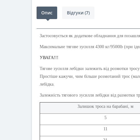
Опис
Відгуки (7)
Застосовується як додаткове обладнання для позашл
Максимальне тягове зусилля 4300 кг/9500lb (при іде
УВАГА!!!
Тягове зусилля лебідки залежить від розмотки тросу
Простіше кажучи, чим більше розмотаний трос (мало
лебідка.
Залежність тягового зусилля лебідки від размотки тр
Залишок троса на барабані, м
5
11