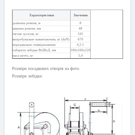
Характеристики
Значення
довжина ременя, м
8
ширина ременя, мм
48
тягове зусилля, кг
545
випробувальне навантаження, кг (daN)
670
передавальне співвідношення
4,2:1
габарити лебідки ВхШхД, мм
160х160х220
маса нетто, кг
5,4
Розміри посадкових отворів на фото.
Розміри лебідки: