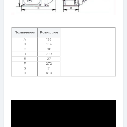
Позначення
Розмір, мм
A
156
B
184
C
88
D
210
E
27
F
272
G
51
H
109