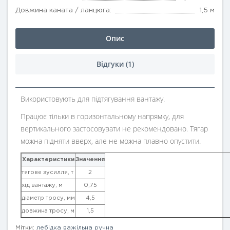
Довжина каната / ланцюга:
1,5 м
Опис
Відгуки (1)
Використовують для підтягування вантажу.
Працює тільки в горизонтальному напрямку, для
вертикального застосовувати не рекомендовано. Тягар
можна підняти вверх, але не можна плавно опустити.
Характеристики
Значення
тягове зусилля, т
2
хід вантажу, м
0,75
діаметр тросу, мм
4,5
довжина тросу, м
1,5
Мітки:
лебідка важільна ручна