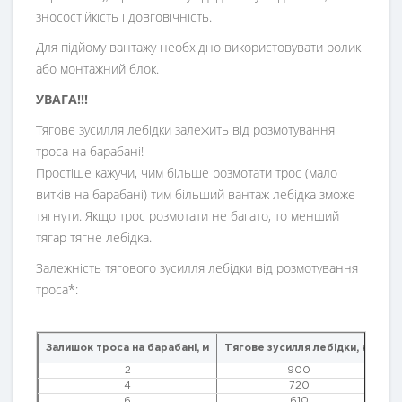
зносостійкість і довговічність.
Для підйому вантажу необхідно використовувати ролик
або монтажний блок.
УВАГА!!!
Тягове зусилля лебідки залежить від розмотування
троса на барабані!
Простіше кажучи, чим більше розмотати трос (мало
витків на барабані) тим більший вантаж лебідка зможе
тягнути. Якщо трос розмотати не багато, то менший
тягар тягне лебідка.
Залежність тягового зусилля лебідки від розмотування
троса*:
Залишок троса на барабані, м
Тягове зусилля лебідки, кг
2
900
4
720
6
610