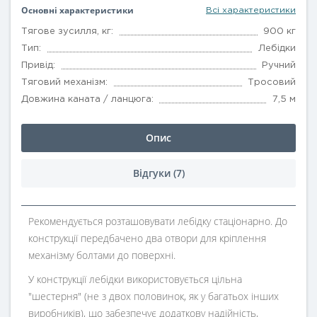
Основні характеристики
Всі характеристики
Тягове зусилля, кг:
900 кг
Тип:
Лебідки
Привід:
Ручний
Тяговий механізм:
Тросовий
Довжина каната / ланцюга:
7,5 м
Опис
Відгуки (7)
Рекомендується розташовувати лебідку стаціонарно. До
конструкції передбачено два отвори для кріплення
механізму болтами до поверхні.
У конструкції лебідки використовується цільна
"шестерня" (не з двох половинок, як у багатьох інших
виробників), що забезпечує додаткову надійність,