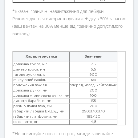
*Вказані граничні навантаження для лебідки.
Рекомендується використовувати лебідку з 30% запасом
(ваш вантаж на 30% менше від гранично допустимого
вантажу)
Характеристики
Значення
довжина троса, м *
7,5
діаметр троса, мм
5,5
тягове зусилля, кг
900
фіксуючий важіль
так
положення важіля
вперед, назад, нейтральне
довжина ручки, мм
200
довжина утримувача ручки, мм
100
діаметр барабана, мм
135
розмір ланки гака, мм
200
габарити лебідки ВхШхД, мм
250х170х170
габарити платформи, мм
185х120
маса нетто, кг
4,8
*Не розмотуйте повністю трос, завжди залишайте