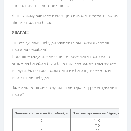
зносостійкість і довговічність.
Для підйому вантажу необхідно використовувати ролик
або монтажний блок.
УВАГА!!!
Тягове зусилля лебідки залежить від розмотування
троса на барабані!
Простіше кажучи, чим більше розмотати трос (мало
витків на барабані) тим більший вантаж лебідка зможе
тягнути. Якщо трос розмотати не багато, то менший
тягар тягне лебідка.
Залежність тягового зусилля лебідки від розмотування
троса*:
Залишок троса на барабані, м
Тягове зусилля лебідки, кг
2
140
4
110
6
85