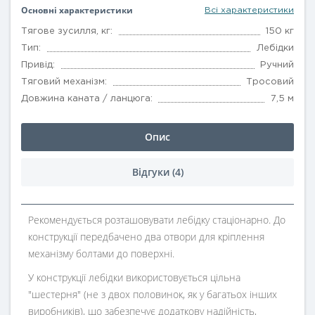
Основні характеристики
Всі характеристики
Тягове зусилля, кг:
150 кг
Тип:
Лебідки
Привід:
Ручний
Тяговий механізм:
Тросовий
Довжина каната / ланцюга:
7,5 м
Опис
Відгуки (4)
Рекомендується розташовувати лебідку стаціонарно. До
конструкції передбачено два отвори для кріплення
механізму болтами до поверхні.
У конструкції лебідки використовується цільна
"шестерня" (не з двох половинок, як у багатьох інших
виробників), що забезпечує додаткову надійність,