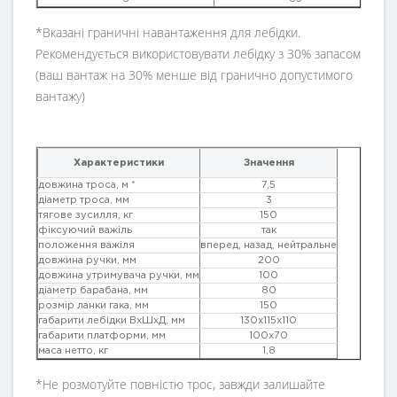
*Вказані граничні навантаження для лебідки.
Рекомендується використовувати лебідку з 30% запасом
(ваш вантаж на 30% менше від гранично допустимого
вантажу)
Характеристики
Значення
довжина троса, м *
7,5
діаметр троса, мм
3
тягове зусилля, кг
150
фіксуючий важіль
так
положення важіля
вперед, назад, нейтральне
довжина ручки, мм
200
довжина утримувача ручки, мм
100
діаметр барабана, мм
80
розмір ланки гака, мм
150
габарити лебідки ВхШхД, мм
130х115х110
габарити платформи, мм
100х70
маса нетто, кг
1,8
*Не розмотуйте повністю трос, завжди залишайте