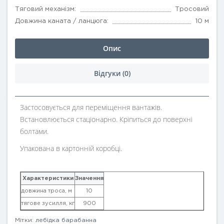
Тяговий механізм:
Тросовий
Довжина каната / ланцюга:
10 м
Опис
Відгуки (0)
Застосовується для переміщення вантажів.
Встановлюється стаціонарно. Кріпиться до поверхні
болтами.
Упакована в картонній коробці.
Характеристики
Значення
довжина троса, м
10
тягове зусилля, кг
900
Мітки:
лебідка барабанна