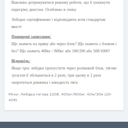
Важливо дотримуватися режиму роботи, що б уникнути
перегріву двигуна. Особливо в спеку.
Лебідки сертифіковані і відповідають всім стандартам
якості.
Поширені запитання:
Що значить на пряму або через блок? Що значить з блоком і
без? Що значить 400кг / 800кг або 100/200 або 500/1000?
Відповідь:
Якщо трос лебідки пропустити через роліковий блок, тягове
зусилля її збільшиться в 2 рази, при цьому в 2 рази
скоротиться довжина і швидкість тяги.
Мітки:
Лебідка тягова 220В
,
400кг/800кг
,
60м/30м (20-
408)