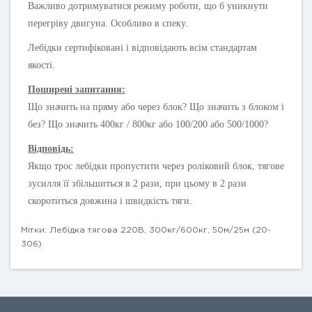
Важливо дотримуватися режиму роботи, що б уникнути
.
перегріву двигуна. Особливо в спеку
Лебідки сертифіковані і відповідають всім стандартам
якості.
Поширені запитання:
Що значить на пряму або через блок? Що значить з блоком і
без? Що значить 400кг / 800кг або 100/200 або 500/1000?
Відповідь:
Якщо трос лебідки пропустити через роліковий блок, тягове
зусилля її збільшиться в 2 рази, при цьому в 2 рази
скоротиться довжина і швидкість тяги.
Мітки:
Лебідка тягова 220В
,
300кг/600кг
,
50м/25м (20-
306)