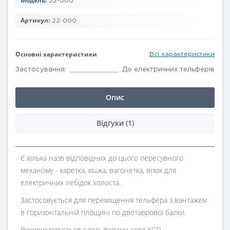
Модель:
22-000
Артикул:
22-000
Основні характеристики
Всі характеристики
Застосування:
До електричних тельферів
Опис
Відгуки (1)
Є кілька назв відповідних до цього пересувного
механізму - каретка, кішка, вагонетка, візок для
електричних лебідок холоста.
Застосовується для переміщення тельфера з вантажем
в горизонтальній площині по двотаврової балки.
Використовується з тельферами серії KCD