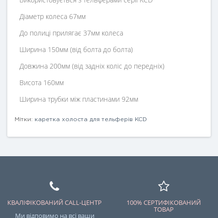
Діаметр колеса 67мм
До полиці прилягає 37мм колеса
Ширина 150мм (від болта до болта)
Довжина 200мм (від задніх коліс до передніх)
Висота 160мм
Ширина трубки між пластинами 92мм
Мітки:
каретка холоста для тельферів KCD
КВАЛІФІКОВАНИЙ CALL-ЦЕНТР
100% СЕРТИФІКОВАНИЙ
ТОВАР
Ми відповимо на всі ваши