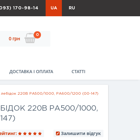
093) 170-98-14
UA
RU
0
0 грн
ДОСТАВКА І ОПЛАТА
СТАТТІ
 лебідок 220В РА500/1000, РА600/1200 (00-147)
БІДОК 220В РА500/1000,
147)
ейтинг:
Залишити відгук