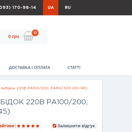
093) 170-98-14
UA
RU
0
0 грн
ДОСТАВКА І ОПЛАТА
СТАТТІ
 лебідок 220В РА100/200, РА150/300 (00-145)
ІДОК 220В РА100/200,
45)
ейтинг:
Залишити відгук