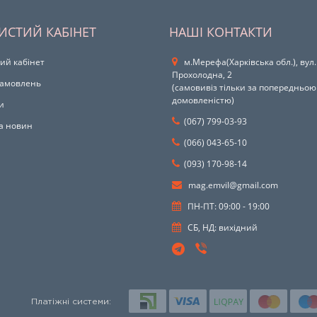
ИСТИЙ КАБІНЕТ
НАШІ КОНТАКТИ
ий кабінет
м.Мерефа(Харківська обл.), вул.
Прохолодна, 2
 замовлень
(самовивіз тільки за попередньою
домовленістю)
и
(067) 799-03-93
а новин
(066) 043-65-10
(093) 170-98-14
mag.emvil@gmail.com
ПН-ПТ: 09:00 - 19:00
СБ, НД: вихідний
Платіжні системи: