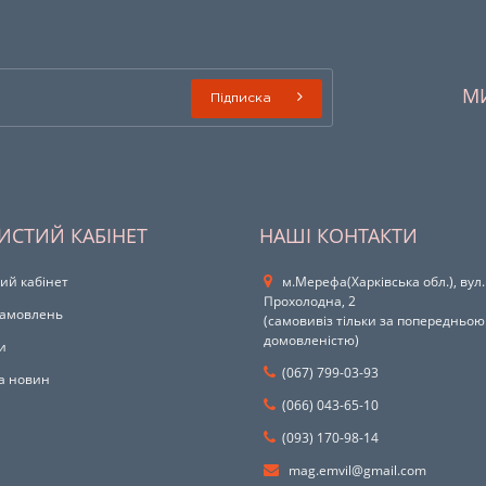
М
Підписка
ИСТИЙ КАБІНЕТ
НАШІ КОНТАКТИ
ий кабінет
м.Мерефа(Харківська обл.), вул.
Прохолодна, 2
 замовлень
(самовивіз тільки за попередньою
домовленістю)
и
(067) 799-03-93
а новин
(066) 043-65-10
(093) 170-98-14
mag.emvil@gmail.com