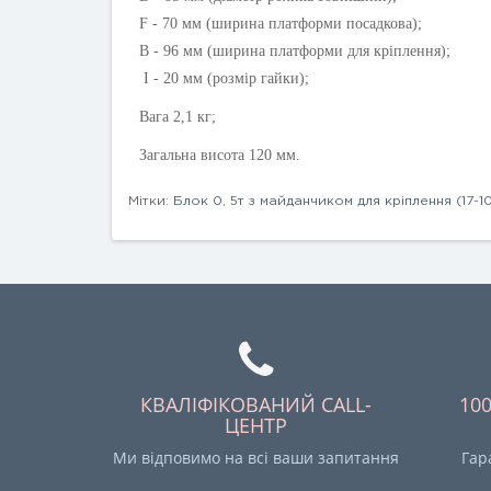
F - 70 мм (ширина платформи посадкова);
B - 96 мм (ширина платформи для кріплення);
I - 20 мм (розмір гайки);
Вага 2,1 кг;
Загальна висота 120 мм.
Мітки:
Блок 0
,
5т з майданчиком для кріплення (17-1
КВАЛІФІКОВАНИЙ CALL-
10
ЦЕНТР
Ми відповимо на всі ваши запитання
Гар