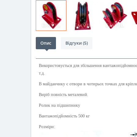
Опис
Відгуки (5)
Використовується для збільшення вантажопідйомності
т.д.
В майданчику є отвори в чотирьох точках для кріпл
Виріб повність металевий.
Ролик на підшипнику
Вантажопідйомність 500 кг
Розміри: