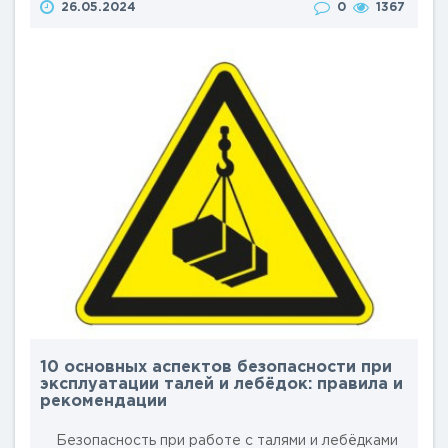
26.05.2024
0
1367
эффективно и долго, необходимо соблюдать
определённые правила и рекомендации. В этой
статье мы рассмотрим пять основных столпов, на
которых основывается успешная эксплуатация
электрических талей и лебёдок. ..
10 основных аспектов безопасности при
эксплуатации талей и лебёдок: правила и
рекомендации
Безопасность при работе с талями и лебёдками