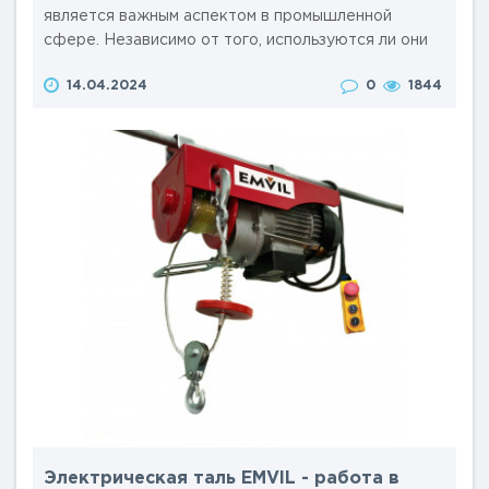
является важным аспектом в промышленной
сфере. Независимо от того, используются ли они
на строительных площадках, в складских
14.04.2024
0
1844
помещениях или на производственных участках,
соблюдение правил и рекомендаций по безопасной
эксплуатации является базой предотвращения
травм у работников, несчастных случаев или
аварийных ситуаций и преждеврем..
Электрическая таль EMVIL - работа в