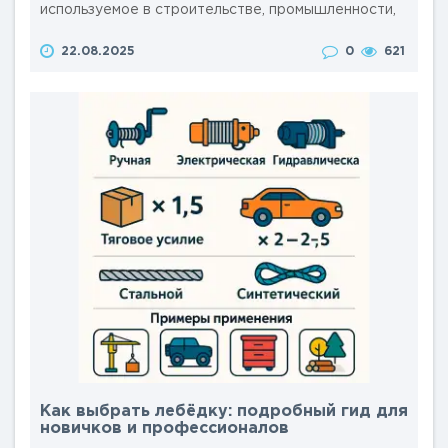
используемое в строительстве, промышленности,
автосервисах, мастерских, на складах, в сельском
22.08.2025
0
621
хозяйстве и в быту. Однако вокруг них существует
множество заблуждений, которые порождают
сомнения у новичков и скептически настроенных
покупателей. В этой статье мы развенчаем 10
популярных мифов о лебёдках,..
Как выбрать лебёдку: подробный гид для
новичков и профессионалов