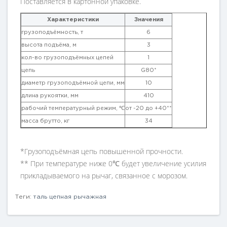
Поставляется в картонной упаковке.
Характеристики
Значения
грузоподъёмность, т
6
высота подъёма, м
3
кол-во грузоподъёмных цепей
1
цепь
G80*
диаметр грузоподъёмной цепи, мм
10
длина рукоятки, мм
410
рабочий температурный режим, ℃
от -20 до +40**
масса брутто, кг
34
*Грузоподъёмная цепь повышенной прочности.
** При температуре ниже 0℃ будет увеличение усилия
прикладываемого на рычаг, связанное с морозом.
Теги:
таль цепная рычажная