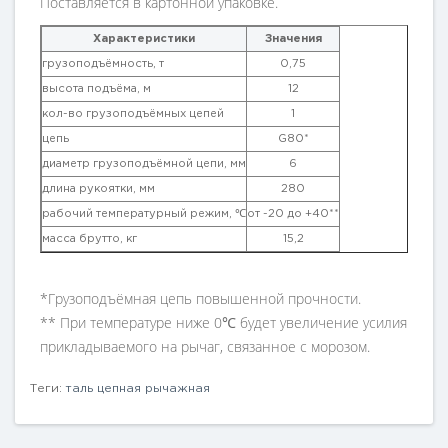
Поставляется в картонной упаковке.
Характеристики
Значения
грузоподъёмность, т
0,75
высота подъёма, м
12
кол-во грузоподъёмных цепей
1
цепь
G80*
диаметр грузоподъёмной цепи, мм
6
длина рукоятки, мм
280
рабочий температурный режим, ℃
от -20 до +40**
масса брутто, кг
15,2
*Грузоподъёмная цепь повышенной прочности.
** При температуре ниже 0℃ будет увеличение усилия
прикладываемого на рычаг, связанное с морозом.
Теги:
таль цепная рычажная