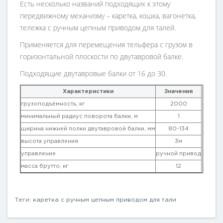
Есть несколько названий подходящих к этому
передвижному механизму – каретка, кошка, вагонетка,
тележка с ручным цепным приводом для талей.
Применяется для перемещения тельфера с грузом в
горизонтальной плоскости по двутавровой балке.
Подходящие двутавровые балки от 16 до 30.
Характеристики
Значения
грузоподъёмность, кг
2000
минимальный радиус поворота балки, м
1
ширина нижней полки двутавровой балки, мм
80-134
высота управления
3м
управление
ручной привод
масса брутто, кг
12
Теги:
каретка с ручным цепным приводом для тали