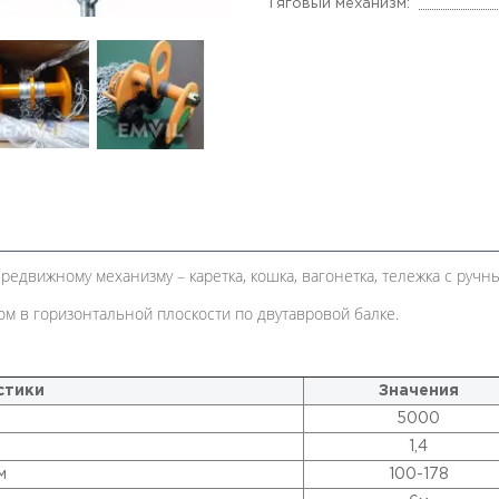
Тяговый механизм:
редвижному механизму – каретка, кошка, вагонетка, тележка с руч
м в горизонтальной плоскости по двутавровой балке.
стики
Значения
5000
1,4
м
100-178