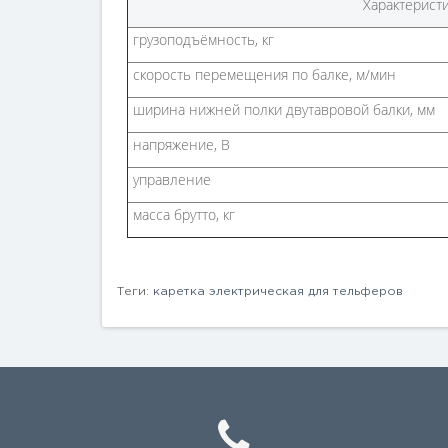
Характерист
грузоподъёмность, кг
скорость перемещения по балке, м/мин
ширина нижней полки двутавровой балки, мм
напряжение, В
управление
масса брутто, кг
Теги:
каретка электрическая для тельферов