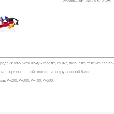
Грузоподъемность с блоком:
редвижному механизму – каретка, кошка, вагонетка, тележка электри
м в горизонтальной плоскости по двутавровой балке.
в: РА200, РА300, РА400, РА500.